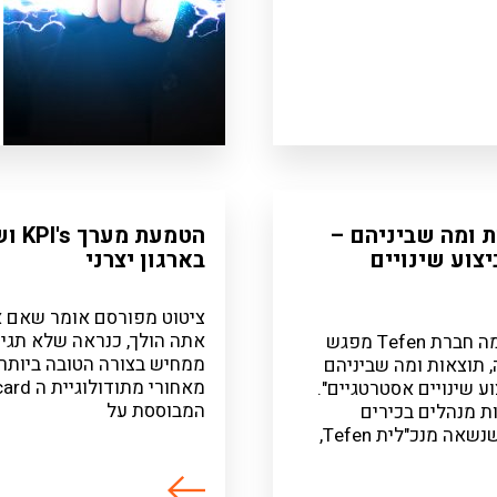
ת ומה שביניהם –
הטמעת
צוע שינויים
בארגון יצרני
ציטוט מפורסם אומר שאם א
אתה הולך, כנראה שלא תגיע
ביום רביעי, 7.9.16, קיימה חברת Tefen מפגש
ממחיש בצורה הטובה ביותר
 תוצאות ומה שביניהם
מאחורי מ
ע שינויים אסטרטגיים".
המבוססת על
 מנהלים בכירים
ה מנכ"לית Tefen,