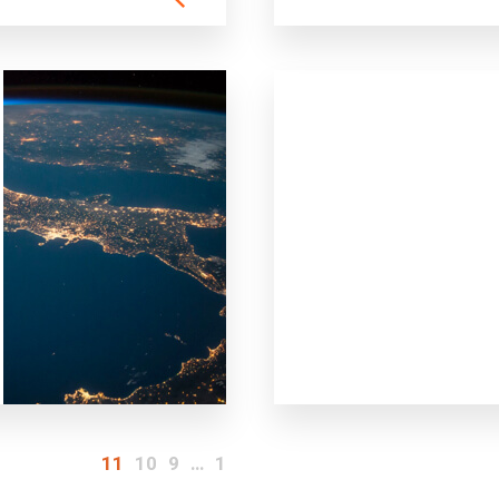
11
10
9
…
1