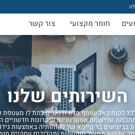
נו
עים
חומר מקצועי
צור קשר
השירותים שלנו
 לקוח כאל שותף מלא ודואגים לתת לו מעטפת של 360 מעל
וצת Tefen מתכננת ומיישמת אסטרטגיות ופתרונות חדשניים
 בביצועים בר קיימא של לקוחותיה באמצעות גידול 
ותר, עלויות תפעול מופחתות ותהליכים עסקיים מות