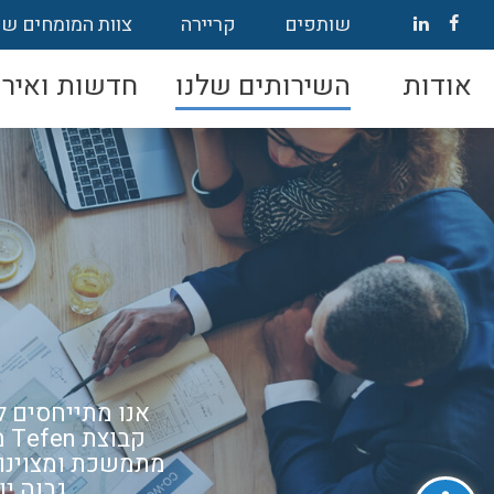
שותפים
קריירה
צוות המומחים של
אודות
השירותים שלנו
חדשות ואירו
אנו מתייחסים לכל
קב
מתמשכת ומצוינות
פתח סרגל נגישות
גבוה י