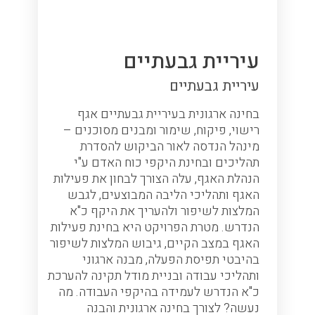
עיריית גבעתיים
בנק
עיריית גבעתיים
דיס
ם
קות
בחינה ארגונית בעיריית גבעתיים אגף
ניהו
בניית
רישוי, פיקוח, שימור ומבנים מסוכנים –
העסק
המאפשר עבודה ב-Flow. בניית
מינהל הנדסה לאור הביקוש להסדרת
ללקו
ניית
תהליכים ובחינת היקפי כוח האדם ע"י
תחומ
כי
הנהלת האגף, עלה הצורך לבחון את פעילות
:
האגף ותהליכי הליבה המבוצעים, לגבש
וכן 
 כ”א
המלצות לשיפור ולהעריך את היקף כ"א
דיסק
הנדרש. מטרת הפרויקט היא בחינת פעילות
שירו
האגף במצב הקיים, גיבוש המלצות לשיפור
על מנ
בהיבטי תפיסת הפעלה, מבנה ארגוני
מטרת
ותהליכי עבודה ובניית מודל תקינה להערכת
שינו
כ"א הנדרש לעמידה בהיקפי העבודה. מה
והתי
נעשה? לצורך בחינה ארגונית והבנה