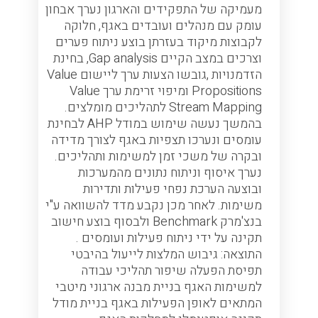
מעמיקה של התפקידים והארגון נערך אבחון
לצור
עומק עם מנהלים ועובדים באגף, חלוקה
לקבוצות מיקוד בעזרתן בוצע ניתוח פערים
הגדר
וצרכים במצב הקיים Gap analysis, בחינת
תפקי
הזדמנויות ,גובשו הצעות ערך ליישום Value
העסק
Propositions ומיפוי זרימת ערך Value
Stream Mapping לתהליכים מומלצים.
בהמשך נעשה שימוש במודל AHP לבחינת
עומסים ונערכו תצפיות באגף לצורך מדידה
ובקרה של משכי זמן למשימות ותהליכים.
תפקי
נערך איסוף וניתוח נתונים מהמערכות
ובוצעה הערכת נפחי פעילות ותדירות
משימות. לאחר מכן נקבע מדד להשוואה ע"י
לייש
בנצ'מרק Benchmark ולבסוף בוצע חישוב
גיבו
תקינה על ידי ניתוח פעילות ועומסים .
שוטפ
התוצאה: גיבוש המלצות לייעול בהיבטי
לבסו
תפיסת הפעלה שיפור תהליכי עבודה
לאחז
למשימות האגף בניית מבנה ארגוני מיטבי
באגף
המתאים לאופן הפעילות באגף בניית מודל
תוצא