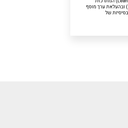
ייצור רזה (Lean Production) המתרכזת
בהקטנת הבזבוז (Muda) ובהעלאת ערך מוסף
סיסיות של