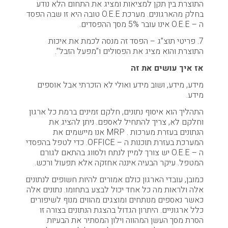
התוצרת בין תקן למציאות ומציג את התחום הלא נודע
בחלק מהארגונים. מערכת O.E.E טובה היא זו שבה הפסד
ה – O.E.E אינו עובר 5% מסך ההפסדים.
7. פריטי תוצ”ג – הפסד זה מנסה לכמת את איכות
התוצרת והוא מציג את הפסולים ו”מפעל הזבל”.
אז איך עושים את זה
מידע, מידע, ושוב מידע ואולי לא הזכרתי אבל אוספים
מידע.
התהליך הוא איסוף נתונים, חלקם זמינים ברמת כל ארגון
וחלקם לא, צריך להתחיל לאספם. ניתן להציג את
הנתונים בעזרת מערכות . MRP אנו מיישמים את
המערכת בעזרת תוכנות ה – OFFICE. כדי לטפל בהפסדי
ה – O.E.E יש צורך למיין לנתח ולסווג בהתאם לגורם
המטפל. עיקר הבעיה איננה אחזקה אלא תפעול ורכש.
כמובן, עובדי הארגון כולם אמורים להיות חשופים לנתונים
אלה ולראות מה כל אחד יכול לבצע בתחומו. נתונים אלה
כאשר נאספים מנותחים ומוצגים מהווים מנוף לשיפורים
כלל ארגוניים. היתרון הגדול בהצגת הנתונים בצורה זו
הסרת מסך העשן המהווה וילון המסתיר את הבעיות