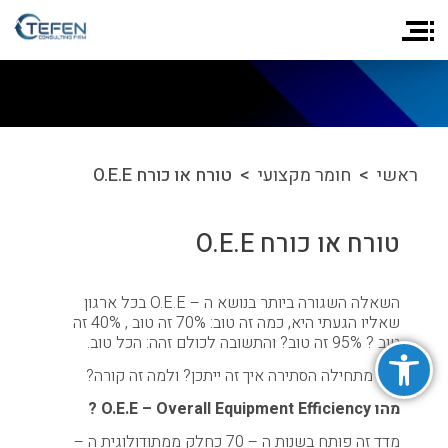
ראשי
>
חומר מקצועי
> טורח או כורח O.E.E
טורח או כורח O.E.E
השאלה השגורה ביותר בנושא ה – O.E.E בכל ארגון
שאליו הגעתי היא, כמה זה טוב: 70% זה טוב , 40% זה
פתח סרגל נגישות
טוב ? 95% זה טוב? והתשובה לכולם זהה: הכל טוב.
ופה מתחילה הסתירה איך זה ייתכן? ולמה זה קורה?
מהו O.E.E – Overall Equipment Efficiency ?
מדד זה פותח בשנות ה – 70 כחלק ממתודולוגית ה –