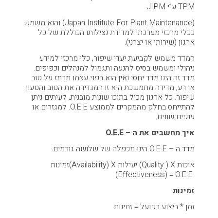
TPM ע”י JIPM
(Japan Institute For Plant Maintenance) והוא משמש
ככלי מרכזי מערכתי למדידת נצילותו הכוללת של כל
ארגון (שירותי או יצרני).
המדד משמש לקביעת יעדי שיפור, כלי מרכזי למידע
ניהולי ומשמש בסיס להנעה ותגמול למנהלים וכפיפים.
מדד זה הינו מדד יחסי ואין הוא בפני עצמו מרמז על טוב
או רע, מדידה מתמשכת היא זו המגדירה את הטוב והטעון
שיפור. כל ארגון מכיל בתוכו שונות מובנית, לעיתים ניתן
להתייחס בחלק מהמקרים לממוצע O.E.E. למגזרים או
ענפים שונים.
איך מחשבים את ה – O.E.E
מדד ה – O.E.E הינו מכפלה של שלושה גורמים.
איכות Quality ) X) יעילות Availability) X)זמינות
Effectiveness) = O.E.E)
זמינות
זמן * ביצוע בפועל = זמינות