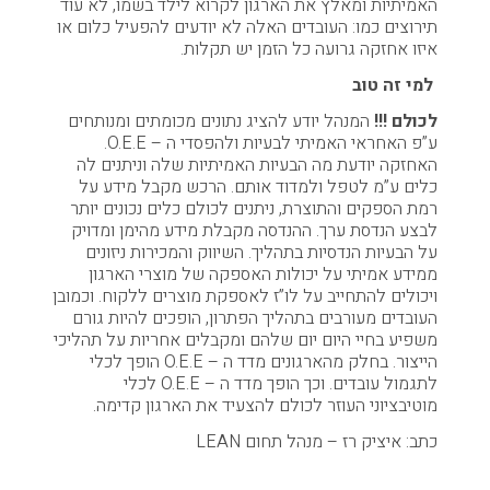
האמיתיות ומאלץ את הארגון לקרוא לילד בשמו, לא עוד
תירוצים כמו: העובדים האלה לא יודעים להפעיל כלום או
איזו אחזקה גרועה כל הזמן יש תקלות.
למי זה טוב
לכולם !!!
המנהל יודע להציג נתונים מכומתים ומנותחים
ע”פ האחראי האמיתי לבעיות ולהפסדי ה – O.E.E.
האחזקה יודעת מה הבעיות האמיתיות שלה וניתנים לה
כלים ע”מ לטפל ולמדוד אותם. הרכש מקבל מידע על
רמת הספקים והתוצרת, ניתנים לכולם כלים נכונים יותר
לבצע הנדסת ערך. ההנדסה מקבלת מידע מהימן ומדויק
על הבעיות הנדסיות בתהליך. השיווק והמכירות ניזונים
ממידע אמיתי על יכולות האספקה של מוצרי הארגון
ויכולים להתחייב על לו”ז לאספקת מוצרים ללקוח. וכמובן
העובדים מעורבים בתהליך הפתרון, הופכים להיות גורם
משפיע בחיי היום יום שלהם ומקבלים אחריות על תהליכי
הייצור. בחלק מהארגונים מדד ה – O.E.E הופך לכלי
לתגמול עובדים. וכך הופך מדד ה – O.E.E לכלי
מוטיבציוני העוזר לכולם להצעיד את הארגון קדימה.
כתב: איציק רז – מנהל תחום LEAN