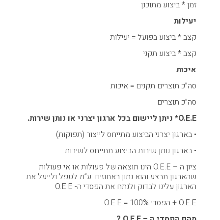
זמן * ביצוע מתוכנן
יעילות
קצב * ביצוע בפועל = יעילות
קצב * ביצוע תקני
איכות
סה”כ תוצרים תקנים = איכות
סה”כ תוצרים
O.E.E* ניתן ליישום בכל ארגון יצרני או נותן שירות.
• בארגון יצרני הביצוע מתייחס לייצור (תפוקות)
• בארגון נותן שירות הביצוע מתייחס לשירות
ציון ה – O.E.E הינו תוצאה של פעולות או אי פעולות
שהארגון מבצע והוא נתון באחוזים. ע”מ לטפל ולייעל את
הארגון עלינו לבדוק ולנתח את הפסדי ה- O.E.E
O.E.E + הפסדי O.E.E = 100%
מהם הפסדי ה – O.E.E ?