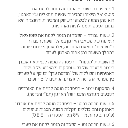
1. ימי עבודה בשנה – הפסד זה מנסה לכמת את
פוטנציאל הייצור והמכירות שאינם מנוצלים ע”י הארגון,
הוא נותן תמונה לביצועי השיווק והמכירות והתוצאה היא
כמובן הפסקות מנהלתיות וארגוניות.
2. שעות עבודה – הפסד זה מנסה לכמת את פוטנציאל
הזמינות של משאבי הארגון במהלך שעות העבודה
ה”רשמיות”. תוצאת הפסד זה, אלו אותן עצירות יזומות
במהלך השעות בהן אמור הארגון לעבוד.
3. השבתות “קטנות” – הפסד זה מנסה לכמת את אובדן
הייצור מבעיות של רכש וספקים ולהצביע על העלות
האמיתיות והכוללות של “הנדסת ערך” ובנוסף על פערים
בין מפרטי ההנדסה ולתוצרים הניתנים לייצור ועיבוד.
4. הפסקות ייצור – הפסד זה מנסה לכמת את האובדנים
הנובעים מגורמי התכנון של הארגון (תפ”י והנדסה).
5. שעות מכונה ברוטו – הפסד זה מנסה לכמת את אובדני
האחזקה והם כוללים תקלות מכונה, הסבות וטיפולים
(ע”פ רוב פחות מ – 8% מסך הפסדי ה – O.E.E)
6. שעות מכונה נטו – הפסד זה מנסה לכמת את פערי