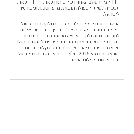
TTT לציון השלב האחרון של פיתוח פארק TTT – פארק
תעשייה לשיתוף פעולה תרבותי, מדעי וטכנולוגי בין סין
לישראל.
הפארק, שגודלו 75 קמ"ר, ממוקם בחלקה הדרומי של
בייג'ינג. מטרת הפארק היא לחבר בין חברות ישראליות
לחברות סיניות ולקדם עשייה משותפת בתחומים שונים,
בדגש על חדשנות ומתן פתרונות מעשיים לאתגרים מולם
סין ניצבת כיום. הפארק צפוי להתחיל לקלוט חברות
ישראליות במאי 2015. Tefen תסייע במגוון היבטים של
תכנון ויישום פעילות הפארק.