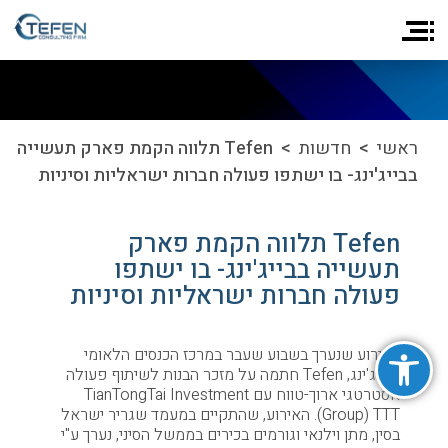
ראשי
>
חדשות
> Tefen תלווה הקמת פארק תעשייה
בבייג'ינג- בו ישתפו פעולה חברות ישראליות וסיניות
Tefen תלווה הקמת פארק
תעשייה בבייג'ינג- בו ישתפו
פעולה חברות ישראליות וסיניות
פתח סרגל נגישות
באירוע שנערך בשבוע שעבר במרכז הכנסים הלאומי
בבייג'ינג, Tefen חתמה על מזכר הבנות לשיתוף פעולה
אסטרטגי ארוך-טווח עם TianTongTai Investment
Group) TTT). האירוע, שהתקיים במעמד שגריר ישראל
בסין, מתן וילנאי וגורמים בכירים בממשל הסיני, נערך ע"י