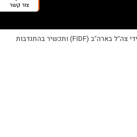
צור קשר
> חברת Tefen הצטרפה לפרויקט של !IMPACT, תכנית המלגות של ארגון ידידי צה"ל בארה"ב (FIDF) ותכשיר בהתנדבות