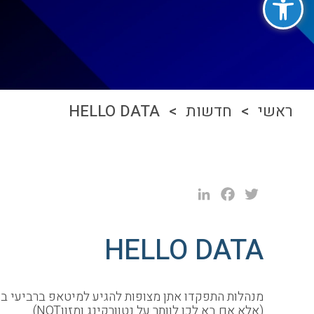
ראשי
>
חדשות
> HELLO DATA
LinkedIn
Facebook
Twitter
HELLO DATA
מנהלות התפקדו אתן מצופות להגיע למיטאפ ברביעי בשעה 18:00 במשרדי Ironsource HQ Sarona ולא ב19:00 
(אלא אם בא לכן לוותר על נטוורקינג ומזוןNOT)