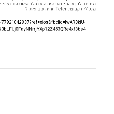
מזכירה לכן שהמיטאפ הזה הוא סולד אאוט עוד מלפני ש
מנכ"לית קבוצת Tefen תהיה שם ואתן ?
ts-77921042937?ref=eios&fbclid=IwAR3kiU-
N0bLFUj0FayNNrrjYXp12Z453QRe4xf3bs4