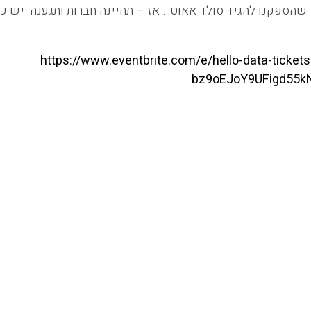
הספקנו להגיד סולד אאוט… אז – תהיינה חברות ותגענה. יש כאל
https://www.eventbrite.com/e/hello-data-ticke
bz9oEJoY9UFigd55k