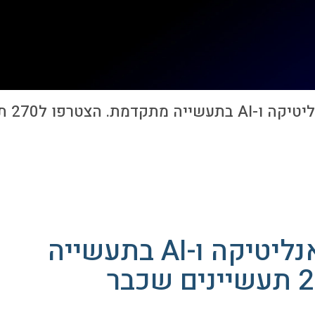
5 ימים לוועידת דאטה אנליטיקה ו-AI בתעשייה
מתקדמת. הצטרפו ל270 תעשיינים שכבר