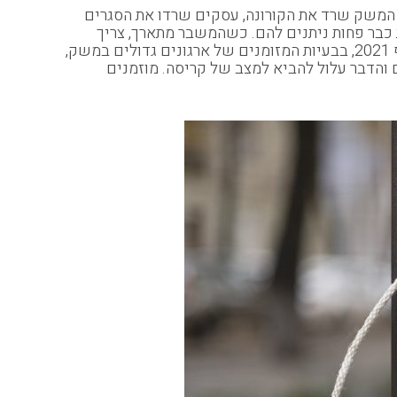
ק הישראלי. עד כה המשק שרד את הקורונה, עסקים שרדו את הסגרים
 כבר פחות ניתנים להם. כשהמשבר מתארך, צריך
לקחת נשימה ארוכה, ולפעמים במדינה הקטנה שלנו פחות יודעים לעשות זאת. את המגמה ניתן לראות כבר עכשיו, בסוף 2021, בבעיות המזומנים של ארגונים גדולים במשק,
ם והדבר עלול להביא למצב של קריסה. מוזמנים