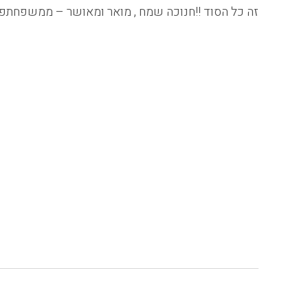
זה כל הסוד !!חנוכה שמח , מואר ומאושר – ממשפחתפן 