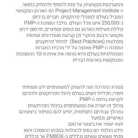
והתעדכנות מקצועית, על מנת להוסיף ולהחזיק בתואר.
ה Project Management Institute הנו הארגון המקצועי
המוביל בעולם למנהלי פרויקטים. חברים בו כיום
כ-250,000 איש מכל העולם. מלבד הסמכת ה-PMP
כוללת פעילות הארגון גם כנסים וסמינרים, פרסום ירחון
מקצועי ורבעון מחקרי וכן קביעת סטנדרטים ושיטות
מומלצות (Best Practices) לניהול פרויקטים.
הסמכת ה-PMP אומצה על ידי מרבית החברות
הטכנולוגיות בעולם והיא מהווה את אחת מ-10 ההסמכות
המבוקשות בארצות הברית.
מטרת הקורס
מטרת ההדרכה הנה להעניק למשתתפים ידע תשתיתי
ויסודי, תכליתי וישים בעולם ניהול הפרויקטים ולהכינם
לקראת בחינת ה-PMP.
מהלך זה ישרת את המשתתפים בניהול הפרויקטים
במהלך עבודתם היומיומית, יסייע להם בשיפור ביצועיהם
האישיים, וכפועל
יוצא ישפר את ביצועי ארגונם.
הידע הנלמד הנו בסיס להצלחה במבחן ההסמכה והוא
מקיף נושאים שאינם נכללים ב-PMBOK אך נכללים