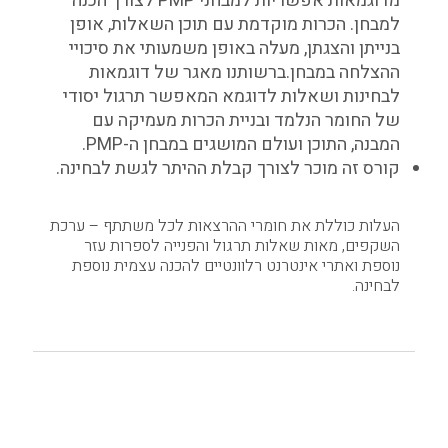
מדוגמאות אפשריות למבחני PMP לצורך הכנה
למבחן. הכרות מוקדמת עם תוכן השאלות, אופן
בנייתן והצגתן, מעלה באופן משמעותי את סיכויי
ההצלחה במבחן.ברשותנו מאגר של דוגמאות
לבחינות ושאלות לדוגמא המאפשר תרגול יסודי
של החומר הנלמד ובניית הכרות מעמיקה עם
המבנה, התוכן ועולם המושגים במבחן ה-PMP.
קורס זה מוכר לצורך קבלת ההיתר לגשת לבחינה.
לוחות זמנים ועלויות
העלות כוללת את חומרי ההרצאות לכל משתתף – ערכת
השקפים, מאות שאלות תרגול והפנייה לספרות עזר
נוספת ואתרי אינטרנט רלוונטיים להכנה עצמית נוספת
לבחינה.