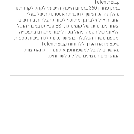
קבוצת Tefen
במתן פתרון 360 בתחום הייעוץ היישומי לקהל לקוחותינו.
מהלך זה הנו המשך לתוכנית האסטרטגית של בעלי
החברה איל זילברמן ומתווסף לשורת הצלחות בחודשים
האחרונים: מיזוג של קומיטיגו , ESI וזכייתנו במכרז הדגל
הלאומי של הקמה וניהול מכון לייצור מתקדם בתעשייה
מטעם משרד הכלכלה. בהמשך נכונות לנו רכישות נוספות
שיעצימו את הערך ללקוחות קבוצת Tefen.
מאושרים לקבל למשפחתפן את עמיר דגן ואת צוות
המהנדסים המצוינים של לוג לשורותינו.