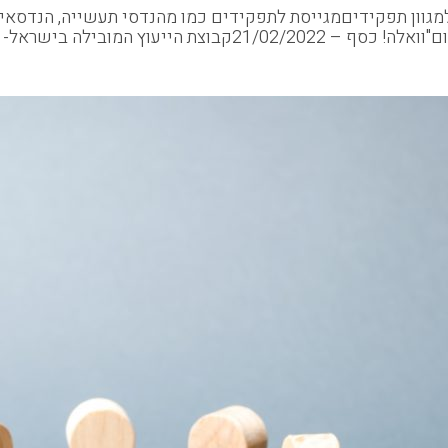
ובדים חדשים למגוון תפקידיםמגייסת לתפקידים כמו מהנדסי תעשייה, הנד