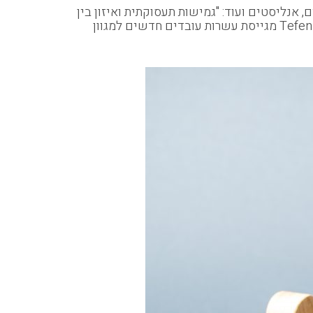
סאים, אנליסטים ועוד: "גמישות תעסוקתית ואיזון בין
הבית לעבודה כמו גם אופק תעסוקתי והזדמנויות לקידום"וואלה! כסף – 21/02/2022קבוצת הייעוץ המובילה בישראל- Tefen מגייסת עשרות עובדים חדשים למגוון