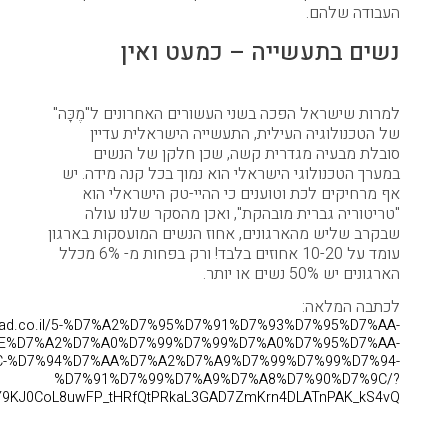
העבודה שלהם.
נשים בתעשייה – כמעט ואין
למרות שישראל הפכה בשני העשורים האחרונים ל"מֶכָּה"
של הטכנולוגיה העילית, התעשייה הישראלית עדיין
סובלת מבעיה מגדרית קשה, שכן חלקן של הנשים
במערך הטכנולוגי הישראלי הוא נמוך בכל קנה מידה. יש
אף מרחיקים לכת וטוענים כי ההיי-טק הישראלי הוא
"טריטוריה גברית מובהקת", ואכן מהסקר שלנו עולה
שבקרב שליש מהארגונים, אחוז הנשים המועסקות בארגון
עומד על 10-20 אחוזים בלבד! ורק בפחות מ- 6% מכלל
הארגונים יש 50% נשים או יותר.
לכתבה המלאה:
adad.co.il/5-%D7%A2%D7%95%D7%91%D7%93%D7%95%D7%AA-
E%D7%A2%D7%A0%D7%99%D7%99%D7%A0%D7%95%D7%AA-
C-%D7%94%D7%AA%D7%A2%D7%A9%D7%99%D7%99%D7%94-
%D7%91%D7%99%D7%A9%D7%A8%D7%90%D7%9C/?
ulY9KJ0CoL8uwFP_tHRfQtPRkaL3GAD7ZmKrn4DLATnPAK_kS4vQ