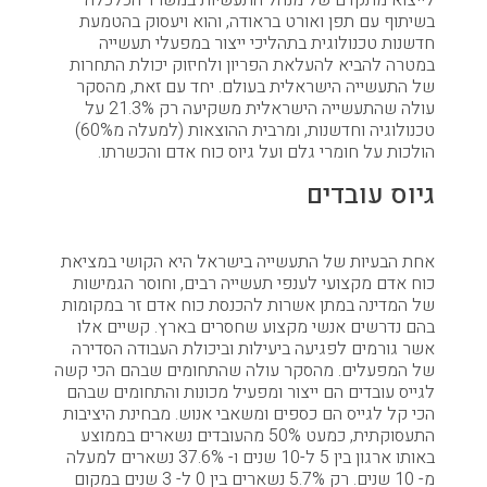
לייצוא מתקדם של מנהל התעשיות במשרד הכלכלה
בשיתוף עם תפן ואורט בראודה, והוא ויעסוק בהטמעת
חדשנות טכנולוגית בתהליכי ייצור במפעלי תעשייה
במטרה להביא להעלאת הפריון ולחיזוק יכולת התחרות
של התעשייה הישראלית בעולם. יחד עם זאת, מהסקר
עולה שהתעשייה הישראלית משקיעה רק 21.3% על
טכנולוגיה וחדשנות, ומרבית ההוצאות (למעלה מ60%)
הולכות על חומרי גלם ועל גיוס כוח אדם והכשרתו.
גיוס עובדים
אחת הבעיות של התעשייה בישראל היא הקושי במציאת
כוח אדם מקצועי לענפי תעשייה רבים, וחוסר הגמישות
של המדינה במתן אשרות להכנסת כוח אדם זר במקומות
בהם נדרשים אנשי מקצוע שחסרים בארץ. קשיים אלו
אשר גורמים לפגיעה ביעילות וביכולת העבודה הסדירה
של המפעלים. מהסקר עולה שהתחומים שבהם הכי קשה
לגייס עובדים הם ייצור ומפעיל מכונות והתחומים שבהם
הכי קל לגייס הם כספים ומשאבי אנוש. מבחינת היציבות
התעסוקתית, כמעט 50% מהעובדים נשארים בממוצע
באותו ארגון בין 5 ל-10 שנים ו- 37.6% נשארים למעלה
מ- 10 שנים. רק 5.7% נשארים בין 0 ל- 3 שנים במקום