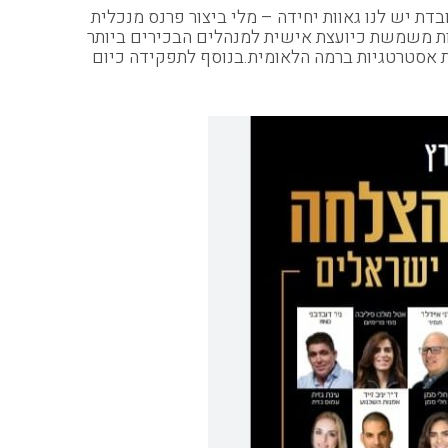
ת יש לנו גאוות יחידה – מלי ביצור פרנס מנכלית
 המכון לייצור מתקדם .מלי החלה תפקידה כמנכ"לית בגיל 37 , ב 15 שנים האחרונות משמשת כיועצת אישית למנהלים הבכירים ביותר
ת אסטרטגיות ברמה הלאומית.בנוסף לתפקידה כיום