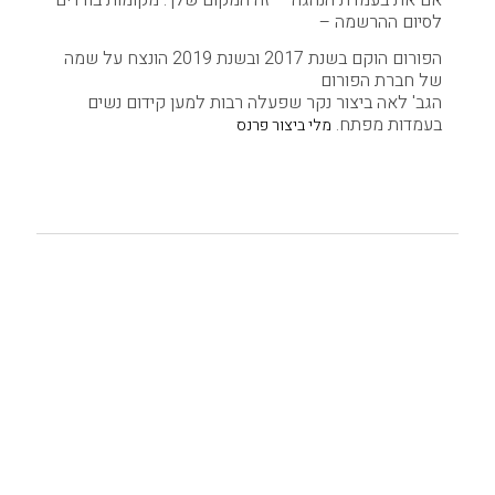
אם את בעמדת הנהגה — זה המקום שלך. מקומות בודדים
לסיום ההרשמה –
הפורום הוקם בשנת 2017 ובשנת 2019 הונצח על שמה
של חברת הפורום
הגב' לאה ביצור נקר שפעלה רבות למען קידום נשים
בעמדות מפתח.
מלי ביצור פרנס