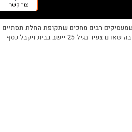
צור קשר
וצת Tefen, שמעסיקה כ-200 עובדים, אומרת שמעסיקים רבים מחכים שתקופת החלת תסתיים
כדי להציע משרות בשכר נמוך מהשכר המוצע כיום, כיוון שהביקוש יעלה על ההיצע. "אין שום סיבה שאדם צעיר בגיל 25 יישב בבית ויקבל כסף