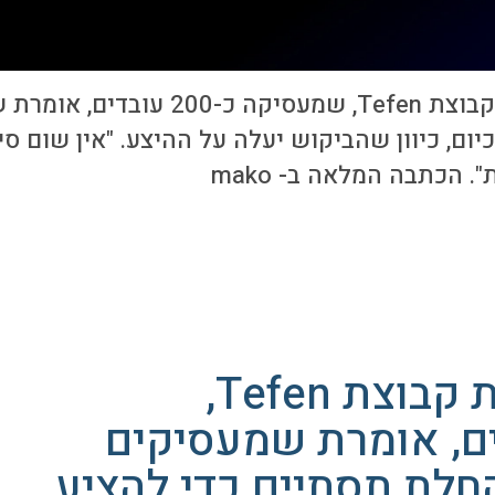
> מלי ביצור פרנס מנכ"לית קב
 הכתבה המלאה ב- mako
מלי ביצור פרנס מנכ"לית קבוצת Tefen,
כ-200 עובדים, אומרת שמעסיקים
חלת תסתיים כדי להציע