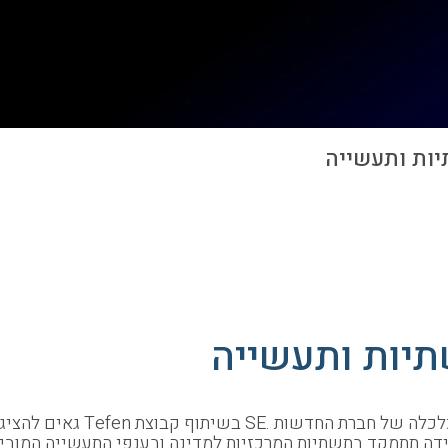
ם להציג בפעם ה- 9 את הוועידה השנתית לתשתיות ישראל.
ידה תתמקד בתשתיות המרכזיות למדינה ובענפי התעשייה המוביל