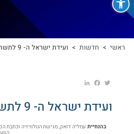
ראשי
>
חדשות
> ועידת ישראל ה- 9 לתשתיות ותעשייה
LinkedIn
Facebook
Twitter
ועידת ישראל ה- 9 לתשתיות ותעשייה
בהנחיית
עמליה דואק, מגישת הטלוויזיה וכתבת הכלכלה של חברת החדשות .SE בשיתוף קבוצת Tefen גאי
הווע