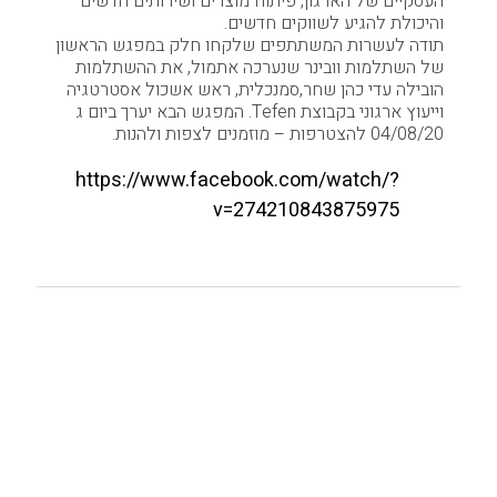
העסקיים של הארגון, פיתוח מוצרים ושירותים חדשים
והיכולת להגיע לשווקים חדשים.
תודה לעשרות המשתתפים שלקחו חלק במפגש הראשון
של השתלמות וובינר שנערכה אתמול, את ההשתלמות
הובילה עדי כהן שחר,סמנכלית, ראש אשכול אסטרטגיה
וייעוץ ארגוני בקבוצת Tefen. המפגש הבא יערך ביום ג
04/08/20 להצטרפות – מוזמנים לצפות ולהנות.
https://www.facebook.com/watch/?
v=274210843875975