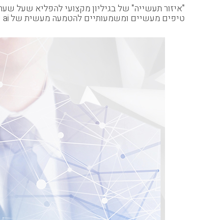
"איזור תעשייה" של
בגיליון מקצועי להפליא שעל שע
טיפים מעשיים ומשמעותיים להטמעה מעשית של ai שתסייע למפעלים להגדיל את הרווחיות.