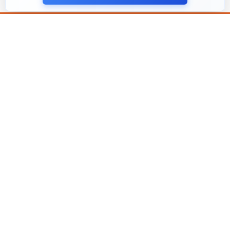
עקבו אחרינו ברשתות החברתיות
הצטרף לניוזלטר שלנו
אני מסכים ל
מדיניות הפרטיות
פירמת הייעוץ Tefen
TEFEN שירותים
TEFEN מגזרים