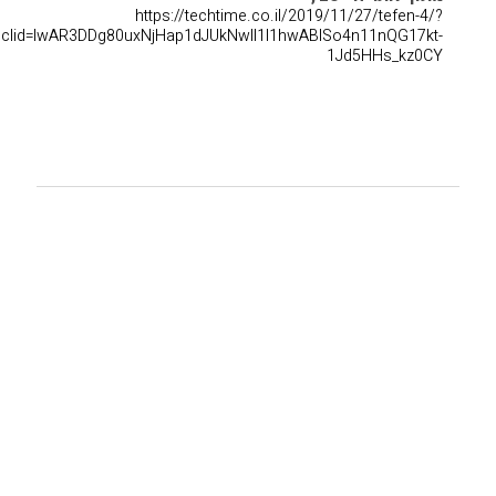
https://techtime.co.il/2019/11/27/tefen-4/?
bclid=IwAR3DDg80uxNjHap1dJUkNwIl1I1hwABlSo4n11nQG17kt-
1Jd5HHs_kz0CY