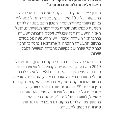
הישראלית סובלת מטכנופוביה"
המכון לייצור מתקדם, שהוקם ביוזמת משרד הכלכלה
בהשקעה של כ-10 מיליון שקל, צפוי להתחיל בפעילותו
באופן רשמי בתחילת ינואר. המכון הוקם במטרה לקדם
הטמעת טכנולוגיות חכמות בקווי ייצור תעשייתיים, יפעל
מאזור התעשייה תפן שבגליל, ויספק לחברות תעשייה
ברחבי הארץ שירותי איבחון, ייעוץ והטמעה מסובסדים
בתחום התעשייה החכמה. ל-Techtime נמסר כי המכון
כבר קיבל שורה של בקשות מחברות תעשייה לקבל
שירות.
משרד הכלכלה פירסם מכרז להקמת המכון, ובחודש יולי
2019 הוא העניק את הזכייה לקבוצה של שלוש חברות:
קבוצת הייעוץ תפן ישראל, חברת ESI של איל זילברמן
ומכללת אורט-בראודה. אורט-בראודה, הנחשבת למובילה
בתחום הרובוטיקה, תספק את התמיכה האקדמית. קבוצת
תפן וחברת ESI, שהתמזגו מוקדם יותר השנה, יהיו
אחראיות על ריכוז וניהול שירותי הייעוץ וההטמעה. בני
אמויאל, לשעבר מנכ"ל מדג"ל, יעמוד בראש המכון.
בהמשך צפויה לקום במקום גם מעבדת הדגמה של
פתרונות חכמים לתעשייה.