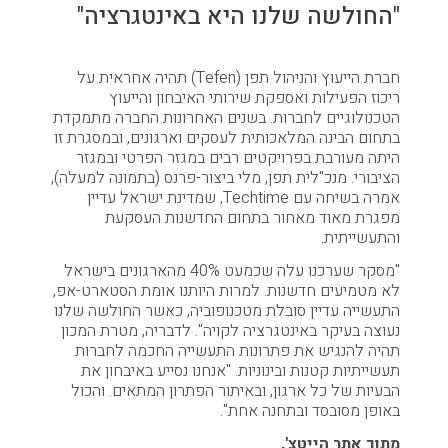
"החולשה שלנו היא באינטגרציה"
חברת הייעוץ והניהול תפן (Tefen) תהיה אחראית על
ריכוז הפעילות ואספקת שירותי האיבחון והייעוץ
הטכנולוגיים לחברות. בשנים האחרונות החברה מתמקדת
בתחום הבינה המלאכותית לעסקים וארגונים, ובמסגרת זו
היתה מעורבת בפרויקטים רבים במגזר הפרטי ובמגזר
הציבורי. מנכ"לית תפן, מלי ביצור-פרנס (בתמונה למעלה),
אמרה בשיחה עם Techtime, שמדינת ישראל עדיין
מפגרת מאוד מאחור בתחום החדשנות העסקעת
והתעשייתית.
"מסקר שערכנו עלה שכמעט 40% מהארגונים בישראל
לא מטמיעים חדשנות. למרות היותנו אומת הסטארט-אפ,
התעשייה עדיין סובלת מטכנופוביה, כאשר החולשה שלנו
נעוצה בעיקר באינטגרציה לקויה". לדבריה, מטרת המכון
תהיה להנגיש את פתרונות התעשייה החכמה לחברות
תעשייתיות קטנות ובינוניות. "אנחנו נסייע באיבחון את
הבעיות של כל ארגון, ובאיתור הפתרון המתאים. והכול
באופן מסובסד ובתחנה אחת".
מתוך אתר הייטצ',