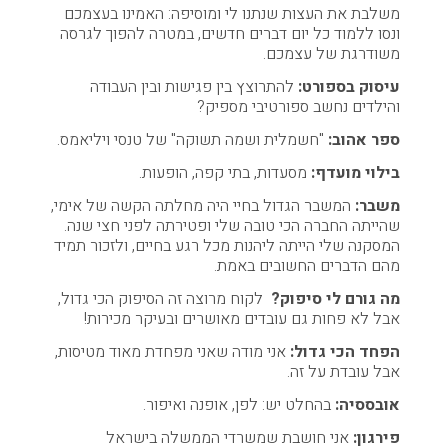
משלבת את העצות שנתנו לי ומוסיפה: האמינו בעצמכם
ונסו ללמוד כל יום דברים חדשים, במטרה להפוך לגרסה
משודרגת של עצמכם.
עיסוק בספורט:
להתרוצץ בין פגישות ובין העבודה
והילדים נחשב ספורטיבי מספיק?
ספר אהוב:
"חשמלית ושמה תשוקה" של טנסי ויליאמס.
בילוי מועדף:
מסעדות, בתי קפה, הופעות.
משבר:
המשבר הגדול בחיי היה מחלתה הקשה של אימי,
שהייתה החברה הכי טובה שלי ופטירתה לפני חצי שנה.
המסקנה שלי הייתה ליהנות מכל רגע בחיים, ולזכור תמיד
מהם הדברים החשובים באמת.
מה גורם לי סיפוק?
לקוח מרוצה זה הסיפוק הכי גדול,
אבל לא פחות גם עובדים מאושרים ובעיקר מכירות!
הפחד הכי גדול:
אני מודה שאני מפחדת מאוד מטיסות,
אבל עובדת על זה.
אובססיה:
בהחלט יש: לפן, אופנה ואיפור.
פירגון:
אני חושבת שמשרדי הממשלה בישראל