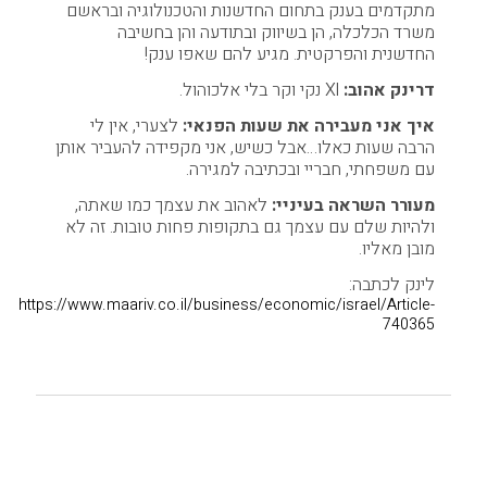
מתקדמים בענק בתחום החדשנות והטכנולוגיה ובראשם
משרד הכלכלה, הן בשיווק ובתודעה והן בחשיבה
החדשנית והפרקטית. מגיע להם שאפו ענק!
דרינק אהוב:
Xl נקי וקר בלי אלכוהול.
איך אני מעבירה את שעות הפנאי:
לצערי, אין לי
הרבה שעות כאלו…אבל כשיש, אני מקפידה להעביר אותן
עם משפחתי, חבריי ובכתיבה למגירה.
מעורר השראה בעיניי:
לאהוב את עצמך כמו שאתה,
ולהיות שלם עם עצמך גם בתקופות פחות טובות. זה לא
מובן מאליו.
לינק לכתבה:
https://www.maariv.co.il/business/economic/israel/Article-
740365