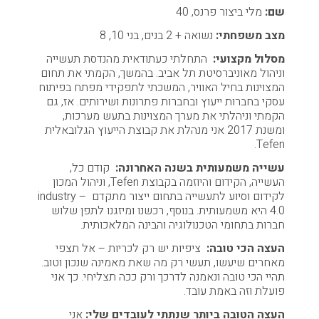
שם:
מלי ביצור פרנס, 40
מצב משפחתי:
נשואה + 2 בנים, בני 10, 8
מסלול מקצועי:
התחלתי כעתודאית מהנדסת תעשייה
וניהול מאוניברסיטת תל אביב. בהמשך, הקמתי את תחום
המצוינות בחיל האוויר, המשכתי לתפקידי מפתח בפיתוח
עסקי בחברות ייעוץ ובחברות פתרונות ושירותים. אז, גם
הקמתי וניהלתי את מערך המצוינות בתעש מערכות,
ומשנת 2017 אני מנהלת את קבוצת הייעוץ הגלובאלית
Tefen.
עשייה משמעותית בשנה האחרונה:
קודם כל,
העשייה, הקידום והיוזמה בקבוצת Tefen, וניהול המכון
לקידום וסיוע לתעשייה בתחום ייצור מתקדם – industry
4.0 היא משמעותית. בנוסף, רכשנו ומיזגנו לתפן שלוש
חברות בתחומי הטכנולוגיה והבינה המלאכותית.
העצה הכי טובה:
ציפיות יש רק לכריות – אל תצפי
מאחרים שיעשו, תעשי רק מה שאת מאמינה שנכון וטוב.
תהיי הכי טובה ונאמנה לדרכך ורק ככה תצליחי. כך אני
פועלת וזה באמת עובד.
העצה הטובה ביותר שנתתי לעובדים שלי:
אני