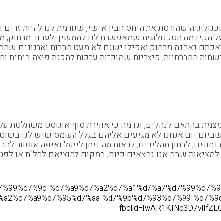
ולוגיה שהורסת את היחס הבין אישי, שגורמת לנו להיות זרים 
ת על הקידמה הטכנולוגית שמאפשרת לנו להמשיך לעבוד מרחוק, מ
כתם נאמנה מרחוק ואפילו ישנם לא מעט חברות וארגונים שהתא
תות החברתיות, פיצריות שמוכרות ערכות להכנת פיצה ביתית וחבר
ומצמת בהתאם לנהלים, ונדמה כי אווירת סוף אוגוסט משתלטת 
ם שביום יום אנחנו לא מגיעים אליהם בגלל העומס שיש לנו בש
תונים, לבחון תהליכים, לראות מה ניתן לייעל ואיפה אפשר להרוו
למציאות שבה אנו נמצאים כיום, במקום להוציאם לחל"ת או לפט
%a8%d7%99%d7%9d-%d7%a9%d7%a2%d7%a1%d7%a7%d7%99%d7
%a2%d7%a9%d7%95%d7%aa-%d7%9b%d7%93%d7%99-%d7%9
fbclid=IwAR1KINc3D7vlIfZ