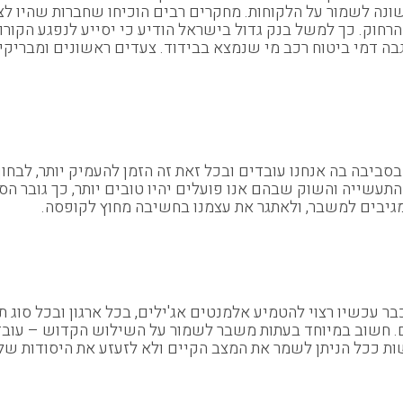
אשונה לשמור על הלקוחות. מחקרים רבים הוכיחו שחברות שהיו 
ח הרחוק. כך למשל בנק גדול בישראל הודיע כי יסייע לנפגע ה
גבה דמי ביטוח רכב מי שנמצא בבידוד. צעדים ראשונים ומבריק
בסביבה בה אנחנו עובדים ובכל זאת זה הזמן להעמיק יותר, לבחון
תעשייה והשוק שבהם אנו פועלים יהיו טובים יותר, כך גובר הסיכ
מגיבים למשבר, ולאתגר את עצמנו בחשיבה מחוץ לקופסה.
כבר עכשיו רצוי להטמיע אלמנטים אג'ילים, בכל ארגון ובכל סוג ת
. חשוב במיוחד בעתות משבר לשמור על השילוש הקדוש – עובדי
ות ככל הניתן לשמר את המצב הקיים ולא לזעזע את היסודות של 