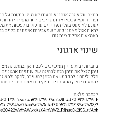
במצב של שגרה אנחנו שומעים לא מעט ביקורת על הטכנ
ועוד. דווקא עכשיו אנחנו צריכים יותר מתמיד להודו
ישנם לא מעט בעלי תפקידים שיכולים לעשות את מלא
לראות אצל מאמני כושר שמעבירים אימונים בלייב ברש
באמצעות אפליקציית זום.
שינוי ארגוני
בחברות רבות עדיין ממשיכים לעבוד אך במתכונת מצ
ניתן לנצל את הזמן הזה לבחינה של שינויים ארגוניי
הללו ליתרון. להקדיש את הזמן לחשיבה, לחקר ולהשגת נ
להתאים לחלק מהעובדים תפקידים אשר חיוניים יותר 
לכתבה מלאה:
%9d-%d7%a6%d7%a8%d7%99%d7%9b%d7%99%d7%9d-
c%d7%94%d7%aa%d7%9e%d7%95%d7%93%d7%93/?
LCs2O422wWYAWwxXaX4mVtW2_Rfjhuc0k2iSS_ttfAbk