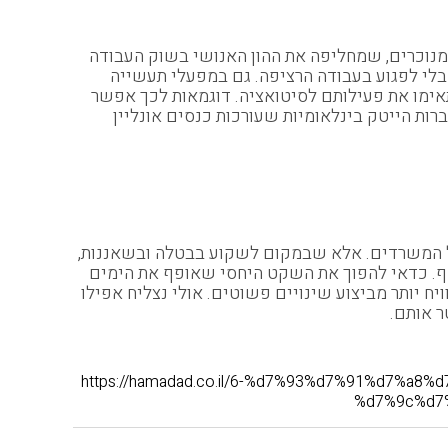
ומנוכרים, שמחליפה את ההון האנושי בשוק העבודה
בלי לפגוע בעבודה הרציפה. גם במפעלי תעשייה
ימו את פעילותם לסיטואציה. דוגמאות לכך אפשר
ות הייטק בינלאומיות שעורכות כנסים אונליין
על המשרדים. אלא שבמקום לשקוע בבטלה ובשאננות,
וטף. כדאי להפוך את השקט היחסי שאופף את הימים
יח יותר מביצוע שינויים פשוטים. אולי נצליח אפילו
ר אותם.
https://hamadad.co.il/6-%d7%93%d7%91%d7
%d7%9c%d7