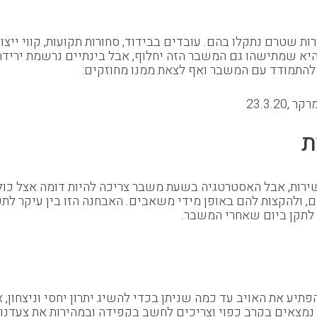
ות שטרם נתקלו בהם. עובדים בבידוד, סחורות תקועות, קווי ייצו
 היא שמתישהו גם המשבר הזה יחלוף, אבל בינתיים נרשמת ירי
 ,23.3.20
ת
וגי שירות, אבל האסטרטגיה בשעת משבר צריכה להיות דומה אצל כו
 ולהקצות להם באופן מידי משאבים. האבחנה הזו בין עיקר לתפל
 לתקן ביום שאחרי המשבר.
יע את האויב עד כמה שניתן בכדי להשיג יתרון יחסי וניצחון, 
נמצאים בקרב כפוי וצריכים לחשב בקפידה ובמהירות את צעדנו,