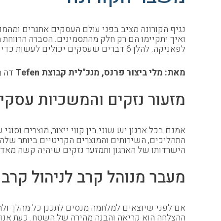
נגיף הקורונה מציב בפני עולם העסקים אתגרים ומהמור
ואיך יתקיימו הם רק חלק מהתסמינים. הסברה הרווחת
לפאניקה. להלן 6 דברים שעסקים יכולים לעשות כדי להתמודד עם המשבר ואף לצאת ממנו מחוזקים:
מאת: מלי ביצור פרנס, מנכ"לית קבוצת Tefen
דה מרקר
מזעור נזקים והמשכיות עסקי
אמנם בכל ארגון יש שוני בין קווי ייצור, מוצרים וס
התהליכים, השירותים והמוצרים הקריטיים ביותר שלהם,
הישרדותו של הארגון ותמזער נזקים שיהיה קשה מאד
מעבר מנוהל קרב לניהול קרב
אם לפני שיוצאים למלחמה מנסים לתכנן כל מהלך ולהפת
ההצלחה הוא קריאה והבנה מהירה של השטח. כעת אנו 