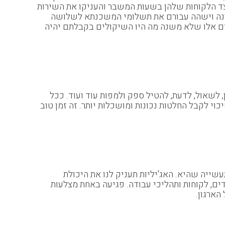
לצד הלקוחות שלהן בשעות המשבר והעניקו את השירות
קורונה וישהה עבורם את תשלומי המשכנתא לשלושה
ים אלו שלא משנה מה היו השיקולים בקבלתם יהיה
, לשאול, לדעת, להטיל ספק ולמפות עוד ועוד. ככל
וי לקבל החלטות נכונות ומושכלות יותר. זה זמן טוב
עשייה שהיא. האג'יליות תעניק לנו את היכולת
ם, לקוחות ותהליכי עבודה. פגיעה באחת מצלעות
הארגון.