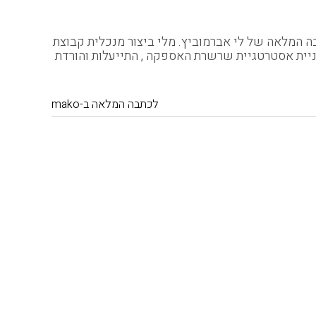
ם ומשבר שרשרת אספקה בעולם, אתר N12 מפרסם היום את הכתבה המלאה של לי אברמוביץ. מלי ביצור מנכלית קבוצת
י בבניית אסטרטגיית שרשרת האספקה , התייעלות והורדת
לכתבה המלאה ב-mako