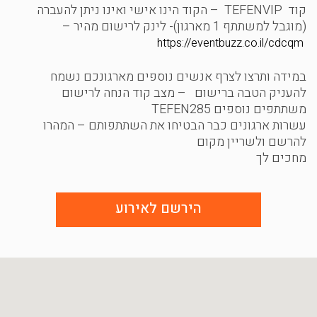
קוד TEFENVIP – הקוד הינו אישי ואינו ניתן להעברה
(מוגבל למשתתף 1 מארגון)- לינק לרישום מהיר –
https://eventbuzz.co.il/cdcqm
במידה ותרצו לצרף אנשים נוספים מארגונכם נשמח
להעניק הטבה ברישום – מצב קוד הנחה לרישום
משתתפים נוספים TEFEN285
עשרות ארגונים כבר הבטיחו את השתתפותם – המהרו
להרשם ולשריין מקום
מחכים לך
הירשם לאירוע