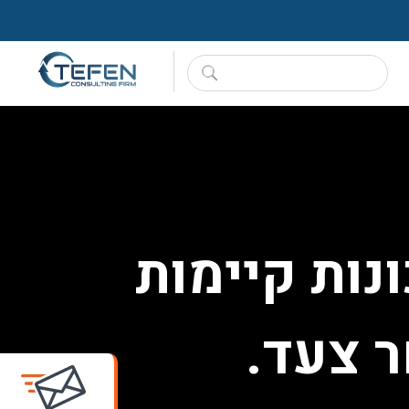
נות קיימות
 צעד.