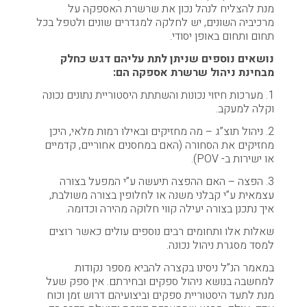
מנת להצליח לנהל נכון את שרשרת האספקה על
מרכיביה השונים, יש לחלקה למגדרים שונים ולטפל בכל
תחום ותחום באופן יסודי.
נושאים נוספים שניתן לתת עליהם דגש כחלק
מבחינת ניהול שרשרת אספקה הם:
1. מערכות חיזוי נכונות והשתתת היסטוריית נתונים נכונה
וקלה למעקב.
2. ניהול תוצ”ג – מה מחזיקים ובאילו רמות מלאי, היכן
מחזיקים את הסחורה (האם במחסנים אחוריים, קדמיים
או ישירות ב- POV).
3. הפצה – האם ההפצה תיעשה ע”י המפעל בצורה
עצמאית ע”י קבלני משנה או לחלופין בצורה משולבת,
איך נתכנן בצורה יעילה קווי חלוקה מהירה וכדומה.
שאלות אלו ותחומים רבים נוספים עולים כאשר רוצים
למסד מסגרת ניהול נכונה.
במאמר הנ”ל ניסינו בקצרה להביא מספר נקודות
למחשבה בנושא ניהול ספקים ובחירתם. אין ספק שעל
מנת לתעד היסטוריית ספקים וביצועיהם דרוש זמן וכוח