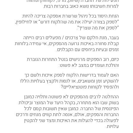
הפעילות של החברה (שיווק, מו”פ, לקוחות) ומהווה
למרות חשיבותו נושא כאוב בחברות רבות.
הנחת היסוד בכל ניהול שרשרת אספקה צריכה להיות:
“לספק בצורה יעילה את מה שהלקוח דורש” או לחילופין,
“לספק את מה שצריך”.
בעבר, מנת חלקם של צרכנים / מפעלים רבים הייתה
קבלת סחורה באיכות גרועה מהספקים, אי עמידה בלוחות
זמנים ובעיות ביחסים עם הקבלנים.
כיום, רוב הספקים מרגישים בנטל התחרות הגוברת
והולכת ועומדים במצב לא פשוט:
האם לעמוד בדרישות הלקוח לספק איכות ולשם כך
להשקיע זמן ומשאבים, או לנסות ולקצץ בעלויות הללו
ולהפסיד לקוחות פוטנציאליים?
ההחלטה לרבים מהספקים לא פשוטה ותלויה כמובן
בשוק שבו הוא מתחרה, בקהל היעד של המוצר וביכולת
הפיננסית של החברה. כמובן שאין תשובות קסם לכל
החברות והספקים, אולם, אנסה לתת קווים מנחים ודרכים
לפעולה בכדי להעלות את האיכות ומצד שני להקטין
עלויות.