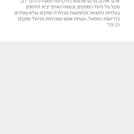
אדם. אולם, מרגע שהמערכת קיימת ופועלת הדבר רק
מקל על ניהול הספקים, ובטווח הארוך יביא לחיסכון
בעלויות כתוצאה מהימנעות מבחירת ספקים שלא עומדים
בדרישות המפעל, טעויות אנוש שנגרמות מניהול ספקים
רב וכד’.