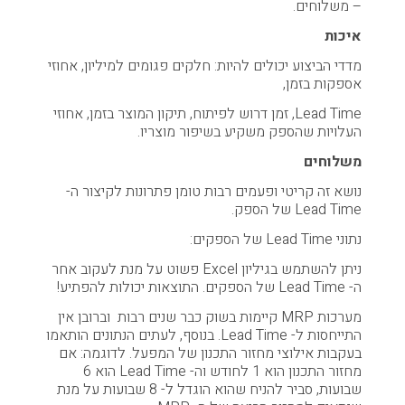
– משלוחים.
איכות
מדדי הביצוע יכולים להיות: חלקים פגומים למיליון, אחוזי
אספקות בזמן,
Lead Time, זמן דרוש לפיתוח, תיקון המוצר בזמן, אחוזי
העלויות שהספק משקיע בשיפור מוצריו.
משלוחים
נושא זה קריטי ופעמים רבות טומן פתרונות לקיצור ה-
Lead Time של הספק.
נתוני Lead Time של הספקים:
ניתן להשתמש בגיליון Excel פשוט על מנת לעקוב אחר
ה- Lead Time של הספקים. התוצאות יכולות להפתיע!
מערכות MRP קיימות בשוק כבר שנים רבות וברובן אין
התייחסות ל- Lead Time. בנוסף, לעתים הנתונים הותאמו
בעקבות אילוצי מחזור התכנון של המפעל. לדוגמה: אם
מחזור התכנון הוא 1 לחודש וה- Lead Time הוא 6
שבועות, סביר להניח שהוא הוגדל ל- 8 שבועות על מנת