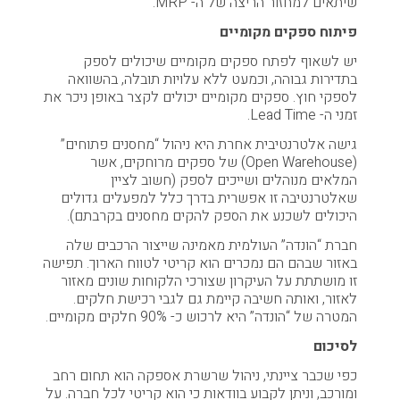
שיתאים למחזור הריצה של ה- MRP.
פיתוח ספקים מקומיים
יש לשאוף לפתח ספקים מקומיים שיכולים לספק
בתדירות גבוהה, וכמעט ללא עלויות תובלה, בהשוואה
לספקי חוץ. ספקים מקומיים יכולים לקצר באופן ניכר את
זמני ה- Lead Time.
גישה אלטרנטיבית אחרת היא ניהול “מחסנים פתוחים”
(Open Warehouse) של ספקים מרוחקים, אשר
המלאים מנוהלים ושייכים לספק (חשוב לציין
שאלטרנטיבה זו אפשרית בדרך כלל למפעלים גדולים
היכולים לשכנע את הספק להקים מחסנים בקרבתם).
חברת “הונדה” העולמית מאמינה שייצור הרכבים שלה
באזור שבהם הם נמכרים הוא קריטי לטווח הארוך. תפישה
זו מושתתת על העיקרון שצורכי הלקוחות שונים מאזור
לאזור, ואותה חשיבה קיימת גם לגבי רכישת חלקים.
המטרה של “הונדה” היא לרכוש כ- 90% חלקים מקומיים.
לסיכום
כפי שכבר ציינתי, ניהול שרשרת אספקה הוא תחום רחב
ומורכב, וניתן לקבוע בוודאות כי הוא קריטי לכל חברה. על