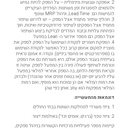
2. אספקה שבועית מינימלית – על הספק להיות גמיש
ולהתאים למסגרות זמן משתנות. המדדים העיקריים
לגמישות הם: Lead Time, וניהול MRP שוטף.
3. תהליך שיפור מתמיד אצל הספק – יש לדרוש שיפור
מתמיד אצל הספקים לשיפור פרודוקטיביות ואיכות, תוך
הפחתת עלויות ובזבוז. המדדים לבדיקת ביצוע השיפור
אצל הספק הם מספר אירועי ה- Lean במפעל.
4. הספקת חומרים לנקודת השימוש! על הספק לספק את
מוצריו למקום אחסון קרוב ככל האפשר לנקודת השימוש
בו (סופרמרקטים או מחסני ביניים). נקודה זו אמנם נראית
בעייתית בעבור הספק אולם, היא משרתת גם את הספק
וגורמת לשיתוף פעולה פורה בין המפעל לספק. שיטה זו
נקראת תפיסת הלחם, בה הספק אחראי למלאי במפעל.
עליו להגיע יום-יום (או בטווח זמנים אחר שהוגדר) ולבדוק
את רמות המלאי. אם הן נמוכות הוא מוסיף, ואם רמות
המלאי מספקות הוא עוזב אותן כפי שהן.
דוגמאות מהתעשייה
1. ציוד משרדי למחלקות השונות בבתי החולים.
2. ציוד טכני (ברגים, אומים וכד’) באולמות ייצור.
קיימות מספר פעילויות מרכזיות הקשורות בניהול ספקים,