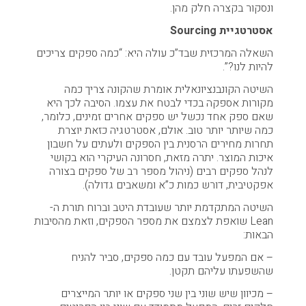
ונסקור בקצרה חלק מהן.
אסטרטגיית Sourcing
השאלה המרכזית שבד”כ עולה היא: “כמה ספקים צריכים
להיות לנו?”.
השיטה הקונבנציונאלית אומרת שהקונה צריך כמה
מקורות אספקה בכדי לבטח את עצמו. הסיבה לכך היא
שאם ספק אחד נכשל יש ספקים אחרים זמינים, כלומר,
כמה שיותר יותר טוב. אולם, אסטרטגיה כזאת יוצרת
תחרות מחירים הרסנית בין הספקים ולעתים על חשבון
איכות המוצר. יתרה מזאת, חסרונה העיקרי הוא בקושי
לנהל ספקים רבים (ניהול מספר רב של ספקים בצורה
אפקטיבית, דורש כמות כ”א ומשאבים גדולה).
השיטה המתקדמת יותר שעובדת היטב וברוח תורת ה-
Lean שואפת לצמצם את מספר הספקים, וזאת מהסיבות
הבאות:
– אם המפעל עובד עם כמה ספקים, סביר להניח
שהשפעתו עליהם תקטן.
– מכיוון שיש שוני בין שני ספקים או יותר המייצרים