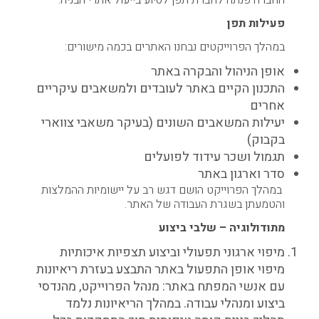
החברה פנתה לחברת תפן לסיוע בייעול אתרי הבניה.
פעילות תפן
במהלך הפרוייקטים נבחנו האתרים בכמה מישורים:
אופן הניהול והבקרה באתר
התכנון הקיים באתר לעובדים ולמשאבים עיקריים
אחרים
יעילות המשאבים השונים (בעיקר משאבי צווארי
בקבוק)
תגמול ושכר עידוד לפועלים
סדר וארגון באתר
במהלך הפרוייקט הושם דגש רב על יישומיות ההמלצות
והטמעתן בשגרת העבודה של האתר.
מתודולוגיה – שלבי ביצוע
מיפוי ארגוני תפעולי וביצוע תצפיות איכותיות
מיפוי אופן התפעול באתר התבצע בעזרת ריאיונות
עם אנשי המפתח באתר: מנהל הפרוייקט, מהנדסי
ביצוע ומנהלי עבודה. במהלך הריאיונות נלמד