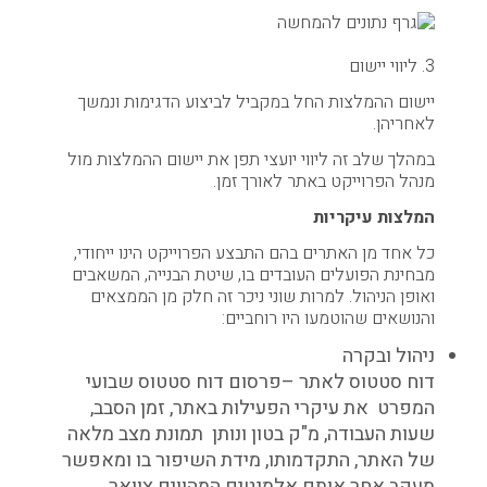
3. ליווי יישום
יישום ההמלצות החל במקביל לביצוע הדגימות ונמשך
לאחריהן.
במהלך שלב זה ליווי יועצי תפן את יישום ההמלצות מול
מנהל הפרוייקט באתר לאורך זמן.
המלצות עיקריות
כל אחד מן האתרים בהם התבצע הפרוייקט הינו ייחודי,
מבחינת הפועלים העובדים בו, שיטת הבנייה, המשאבים
ואופן הניהול. למרות שוני ניכר זה חלק מן הממצאים
והנושאים שהוטמעו היו רוחביים:
ניהול ובקרה
דוח סטטוס לאתר –פרסום דוח סטטוס שבועי
המפרט את עיקרי הפעילות באתר, זמן הסבב,
שעות העבודה, מ"ק בטון ונותן תמונת מצב מלאה
של האתר, התקדמותו, מידת השיפור בו ומאפשר
מעקב אחר אותם אלמנטים המהווים צוואר