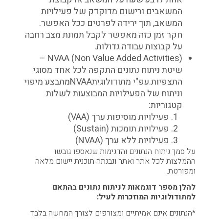
המשאבים ורישום מדוקדק של פעילויות
המשאב, תוך ירידה לפרטים ככל האפשר.
חקר זמן כזה מאפשר לקבל תמונת מצב רחבה
על קבוצות עבודה גדולות.
(NVAA (Non Value Added Activities –
שיטת ניתוח נתונים התקפה לכל אחד מסוגי
התצפיות.עפ"י מתודולוגיתNVAAמתבצע מיפוי
וניתוח של הפעילויות המבוצעות לשלות
קטגוריות:
פעילויות מוסיפות ערך (VAA)
פעילויות תומכות (Sustain)
פעילויות ללא ערך (NVAA)
על סמך ניתוח הנתונים והדגימות שנאספו גובשו
ההמלצות לכל אתר ואתר ונבנתה תוכנית יישום מלאה
ומפורטת.
להלן מספר דוגמאות לניתוח נתונים בהתאם
למתודולוגיות המוזכרות לעיל:
*הנתונים אינם אמיתיים ומצורפים לצורך המחשה בלבד