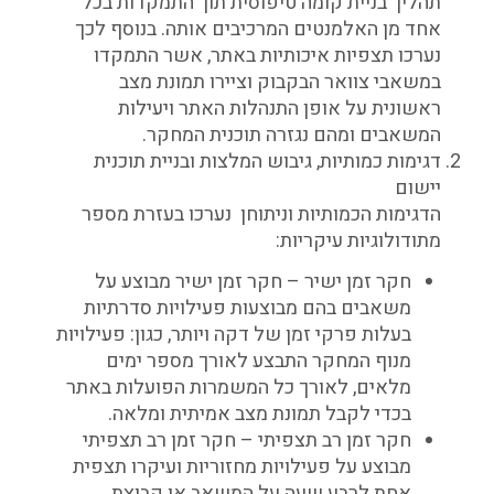
תהליך בניית קומה טיפוסית תוך התמקדות בכל
אחד מן האלמנטים המרכיבים אותה. בנוסף לכך
נערכו תצפיות איכותיות באתר, אשר התמקדו
במשאבי צוואר הבקבוק וציירו תמונת מצב
ראשונית על אופן התנהלות האתר ויעילות
המשאבים ומהם נגזרה תוכנית המחקר.
דגימות כמותיות, גיבוש המלצות ובניית תוכנית
יישום
הדגימות הכמותיות וניתוחן נערכו בעזרת מספר
מתודולוגיות עיקריות:
חקר זמן ישיר – חקר זמן ישיר מבוצע על
משאבים בהם מבוצעות פעילויות סדרתיות
בעלות פרקי זמן של דקה ויותר, כגון: פעילויות
מנוף המחקר התבצע לאורך מספר ימים
מלאים, לאורך כל המשמרות הפועלות באתר
בכדי לקבל תמונת מצב אמיתית ומלאה.
חקר זמן רב תצפיתי – חקר זמן רב תצפיתי
מבוצע על פעילויות מחזוריות ועיקרו תצפית
אחת לרבע שעה על המשאב או קבוצת