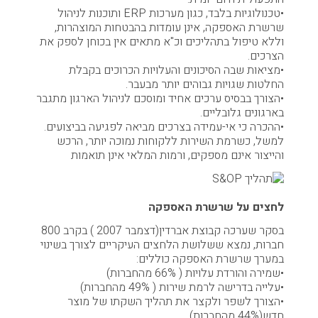
•טכנולוגיות בלבד, כגון מערכות ERP ותוכנות לניהול
שרשרת האספקה, אינן עומדות בהבטחות המוצהרות,
וללא טיפול בתהליכים וכ"א מתאים אין בכוחן לספק את
הצרכים.
•מציאות שבה הסיכונים והעלויות הכרוכים בקבלת
החלטות שגויות גבוהים יותר מבעבר.
•הצורך בבסיס ערכים אחיד ומוסכם לניהול הארגון מתגבר
בארגונים גלובליים.
•ההכרה כי אי-עמידה בצרכים מביאה לפגיעה בביצועים.
למשל, כשרמת השירות ללקוחות נמוכה יותר, הרכש
והייצור אינם מספקים, ורמות המלאי אינן תואמות
לחצים על שרשרת האספקה
בסקר שערכה קבוצת אברדין(דצמבר 2007 ) בקרב 800
חברות, נמצא ששלושת הלחצים העיקריים לצורך בשינוי
במערך שרשרת האספקה כוללים:
•שמירה והורדת עלויות ( 66% מהחברות)
•עלייה בדרישה לרמת שירות ( 49% מהחברות)
•הצורך לשפר ולקצר את תהליך השקתו של מוצר
חדש(44% מהחברות)