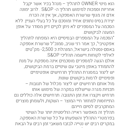
הוא מינוי OWNER לתהליך – מנהל בכיר אשר יקבל
אחריות וסמכות למימוש תהליך ה- S&OP . לרוב ימונה
אדם זה מגוף שרשרת האספקה, אך אין זה הכרח.
יצירת בסיס נתונים אחיד ומוסכם על כל בעלי העניין. ללא
הסכמה על המספרים לא ניתן לקיים דיון מסודר על אופן
המענה לביקושים.
"הסכמה על המספרים הבסיסיים היא המפתח לתהליך
אפקטיבי", כך אמר רני שגיב, סמנכ"ל שרשרת אספקה
באסם-נסטלה בישראל, המנהלת כ 2,500- מק"טים
לאלפי לקוחות ויישמה תהליכי S&OP.
אולם הגעה למספרים מוסכמים אינה מספקת. על מנת
להתמודד באופן מיטבי עם שינויים ברמת הביקושים,
יש ליצור במסגרת התהליך תרחישים אופטימיים
ופסימיים לרמות ביקושים שונות.
מול אותם תרחישים יש ליצור מכלול של תגובות –
תכניות מגרה שיישלפו במקרה של מימוש אותו
תרחיש ויקצרו את זמן התגובה. תרחישים אלה כוללים גם
התייחסות למחזור חיי המוצר – השקות, ולעומתן מוצרים
המתקרבים לסיום חייהם.
תהליך זה מאפשר ראייה הוליסטית יותר של השינוי
בפרמטרי התהליך והשפעתו על כל שרשרת האספקה.
במקרים רבים יש נטייה לבזבז משאבי זמן רבים על הבאת