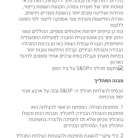
כוללים: רמת שירות גבוהה יותר ללקוחות, רמות מלאי
נמוכות יותר של תוצרת גמורה, הקטנת השונות בייצור,
מהירות ושליטה טובים יותר בהשקת מוצרים חדשים,
הורדת התיישנות והורדת זמני אספקה לייצור לפי הזמנה
ללקוח.
כמו כן קיימים יתרונות איכותיים נוספים, הכוללים קשר
הדוק יותר בין אסטרטגיית החברה לפעילות התפעולית
היומיומית, הגברת עבודת הצוות בארגון ברמת ההנהלה
הבכירה והנהלת הביניים, קבלת החלטות טובות יותר
בפחות מאמץ וקבלת בסיס ערכים אחיד ומוסכם לניהול
הארגון.
מבנה התהליך
הבסיס להצלחת תהליך ה- S&OP נבנה על ארבע אבני
יסוד מרכזיות:
1. מחויבות הנהלה: המפתח הראשי להצלחה הוא
מחויבות ההנהלה הבכירה לתהליך. חברות רבות נכשלו
בתהליך מכיוון שלא זכו לתמיכה ולהכרה בחשיבות
התהליך מצד המנהלים הבכירים.
2. כלי עיקרי להשגת מחויבות ולהבטחת הצלחת התהליך