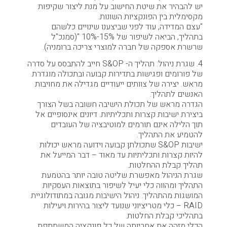
יש להבהיר את שיטת החישוב על מנת ליצור שקיפות
מקסימלית בין הפונקציות השונות.
"עצם המדידה, עוד לפני שביצענו שינויים כלשהם
בתהליך, הביאה לשיפור של 15%-10% "(סמנכ"ל
שרשרת אספקה של חברה למוצרי צריכה ברומניה).
4. שגרת ניהול: תהליך ה- S&OP חייב להתבסס על סדרה
של פורומים ופגישות בתדירות קבועה ובתכולה מוגדרת
מראש. יצירה של צוותים ייעודיים מגדילה את מחויבות
האנשים לתהליך.
הגדרה מראש של תכולת הישיבה חשובה בשל הצורך
ביצירת ישיבות קצרות ותכליתיות. דיונים אינסופיים אל
תוך הלילה אינם תורמים למוטיבציה של העובדים
להטמיע את התהליך.
ישיבות S&OP שתכולתן קבועה וידועה מראש יכולות
להיות קצרות ותכליתיות עד מאוד – דבר המייעל את
תהליך קבלת ההחלטות.
שגרת הניהול מאפשרת שליטה טובה יותר בהטמעת
התהליך ומהווה כלי יעיל לשיפור בתוצאות העסקיות
המושגות מהתהליך. ניהול הישיבות מגובה במתודולוגיית
RAID – כלי מטריציוני שנועד ליצור בהירות ויעילות
בתהליכי קבלת החלטות.
הכלי מזהה את אחריותה של כל פונקציה המשתתפת