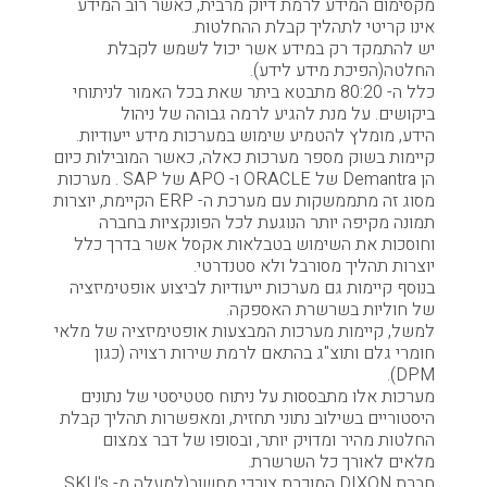
מקסימום המידע לרמת דיוק מרבית, כאשר רוב המידע
אינו קריטי לתהליך קבלת ההחלטות.
יש להתמקד רק במידע אשר יכול לשמש לקבלת
החלטה(הפיכת מידע לידע).
כלל ה- 80:20 מתבטא ביתר שאת בכל האמור לניתוחי
ביקושים. על מנת להגיע לרמה גבוהה של ניהול
הידע, מומלץ להטמיע שימוש במערכות מידע ייעודיות.
קיימות בשוק מספר מערכות כאלה, כאשר המובילות כיום
הן Demantra של ORACLE ו- APO של SAP . מערכות
מסוג זה מתממשקות עם מערכת ה- ERP הקיימת, יוצרות
תמונה מקיפה יותר הנוגעת לכל הפונקציות בחברה
וחוסכות את השימוש בטבלאות אקסל אשר בדרך כלל
יוצרות תהליך מסורבל ולא סטנדרטי.
בנוסף קיימות גם מערכות ייעודיות לביצוע אופטימיזציה
של חוליות בשרשרת האספקה.
למשל, קיימות מערכות המבצעות אופטימיזציה של מלאי
חומרי גלם ותוצ"ג בהתאם לרמת שירות רצויה (כגון
DPM).
מערכות אלו מתבססות על ניתוח סטטיסטי של נתונים
היסטוריים בשילוב נתוני תחזית, ומאפשרות תהליך קבלת
החלטות מהיר ומדויק יותר, ובסופו של דבר צמצום
מלאים לאורך כל השרשרת.
חברת DIXON המוכרת צורכי מחשוב(למעלה מ- SKU's