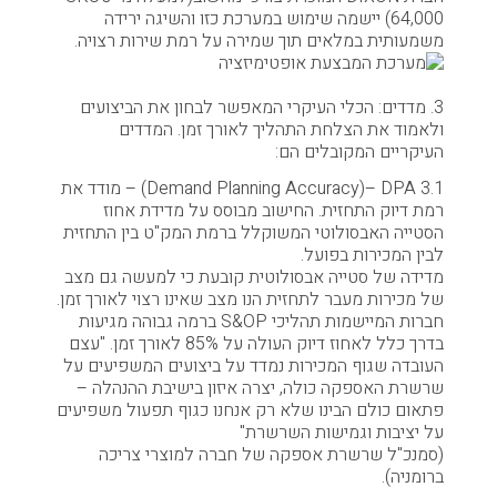
64,000) יישמה שימוש במערכת כזו והשיגה ירידה
משמעותית במלאים תוך שמירה על רמת שירות רצויה.
3. מדדים: הכלי העיקרי המאפשר לבחון את הביצועים
ולאמוד את הצלחת התהליך לאורך זמן. המדדים
העיקריים המקובלים הם:
Demand Planning Accuracy)– DPA 3.1) – מודד את
רמת דיוק התחזית. החישוב מבוסס על מדידת אחוז
הסטייה האבסולוטי המשוקלל ברמת המק"ט בין התחזית
לבין המכירות בפועל.
מדידה של סטייה אבסולוטית קובעת כי למעשה גם מצב
של מכירות מעבר לתחזית הנו מצב שאינו רצוי לאורך זמן.
חברות המיישמות תהליכי S&OP ברמה גבוהה מגיעות
בדרך כלל לאחוז דיוק העולה על 85% לאורך זמן. "עצם
העובדה שגוף המכירות נמדד על ביצועים המשפיעים על
שרשרת האספקה כולה, יצרה איזון בישיבת ההנהלה –
פתאום כולם הבינו שלא רק אנחנו כגוף תפעול משפיעים
על יציבות וגמישות השרשרת"
(סמנכ"ל שרשרת אספקה של חברה למוצרי צריכה
ברומניה).