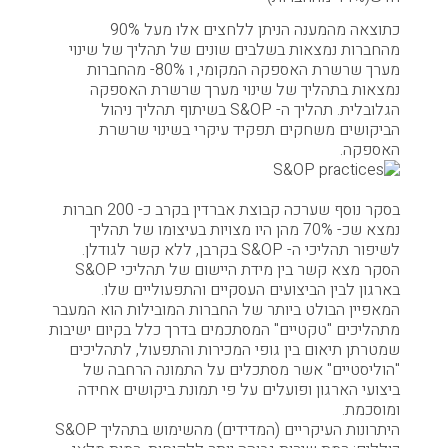
כתוצאה מהמענה הניתן ללחצים אלו מעל 90%
מהחברות נמצאות בשלבים שונים של תהליך של שינוי
מערך שרשרת האספקה המקומי, ו 80%- מהחברות
נמצאות בתהליך של שינוי מערך שרשרת האספקה
הגלובלית. תהליך ה- S&OP בשיתוף תהליך ניהול
הביקושים משחקים תפקיד עיקרי בשינוי שרשרת
האספקה.
בסקר נוסף שערכה קבוצת אברדין בקרב כ- 200 חברות
נמצא שכ- 70% מהן היו מצויות בעיצומו של תהליך
לשיפור תהליכי ה- S&OP בקרבן, ללא קשר לגודלן.
הסקר מצא קשר בין מידת היישום של תהליכי S&OP
בארגון לבין הביצועים העסקיים והתפעוליים שלו.
המאפיין הבולט ביותר של החברות המובילות הוא המעבר
מתהליכים "טקטיים" המסתכמים בדרך כלל בקיום ישיבות
שמטרתן תיאום בין גופי המכירות והתפעול, לתהליכים
"הוליסטיים" אשר מסתכלים על התמונה הרחבה של
ביצועי הארגון ופועלים על פי תמונת ביקושים אחידה
ומוסכמת.
היתרונות העיקריים (המדידים) מהשימוש בתהליך S&OP