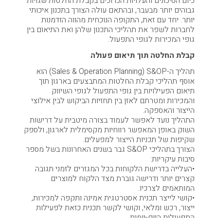
כיום הסיכונים והעלויות הכרוכים בקבלת החלטות שגויות
גבוהים יותר מבעבר, ובהתאם עולה הצורך בתכנון איכותי
יותר. יחד עם זאת, התקופה הנוכחית מהווה הזדמנות
לחברות לשפר את תהליכי התכנון שלהן ואת התיאום בין
גופי המכירות לגופי התפעול.
קבלת החלטה תוך תיאום פעולה
תהליך ה-Sales & Operation Planning) S&OP) הוא
אוסף תהליכי קבלת החלטות המתבצעים בארגון תוך
תיאום הפעילויות בין גופי התפעול לגופי השיווק
והמכירות ומטרתם לאזן בין תחזיות הביקוש לבין אילוצי
הייצור והאספקה.
התהליך נועד לאפשר לעמוד בצורה מיטבית על דרישות
השוק באופן המאפשר רווחיות מקסימלית לארגון, ולספק
שקיפות של תכניות הייצור למפעלים.
הצורך בתהליכי S&OP גבר בשנים האחרונות בשל מספר
סיבות עיקריות:
•העלייה בדרישת הלקוחות בכל המגזרים לזמני תגובה
קצרים יותר ודרישה גוברת מצד הלקוח למוצרים
המותאמים לצרכיו.
•קושי לייצר תכנית אסטרטגית אמינה ותקפה למכירות,
ייצור, רכש ומלאי, וקושי לקשר תכנית כזאת לפעילות
התפעולית היום-יומית.