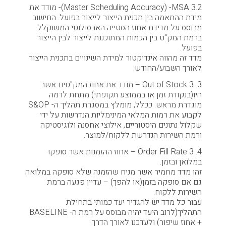
Master Scheduling Accuracy) -MSA 3.2)- מודד את
מידת ההתאמה בין תכנית הייצור לייצור בפועל. החישוב
מבוסס על מדידת אחוז הסטייה האבסולוטי המשוקלל
ברמת המק"ט בין הכמות המתוכננת לייצור לבין הייצור
בפועל.
מדד זה מהווה אינדיקטור למידת השינויים בתכנית הייצור
לאורך השבוע/החודש.
Out of Stock 3 .3 – מודד את אחוז המק"טים אשר
היו(בנקודת זמן או בממוצע תקופתי) מתחת לרמה
מוגדרת מראש. ככלל, מומלץ במסגרת תהליך ה- S&OP
לקבוע את רמות המלאי המינימליות הנדרשות על ידי
שקלול נתונים היסטוריים, אילוצי אחסנה ולוגיסטיקה
ורמת השירות הנדרשת ללקוח/למוצר.
Order Fill Rate 3 .4 – אחוז ההזמנות אשר סופקו
במלואן ובזמן.
זהו מדד מחמיר אשר מניח שהזמנה שלא סופקה במלואה
גם אם סופקה בזמן(או להפך) – עדיין פגעה ברמת
השירות ללקוח.
עבור כל מדד יש להגדיר יעד כמותי בתחילת
התהליך(לרוב היעד יהיה מבוסס על רמת ה- BASELINE
+ אחוז שיפור) ולעדכנו לאורך הדרך.