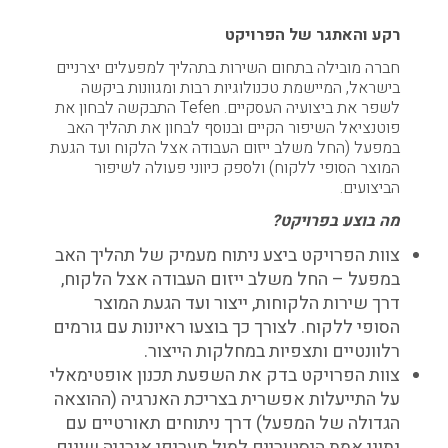
רקע והאתגר של הפרויקט
חברה מובילה בתחום השירות בתהליך למפעלים יצרניים
בישראל, המיישמת טכנולוגיות רבות ומגוונות ביקשה
לשפר את ביצועיה העסקיים. Tefen התבקשה לבחון את
פוטנציאל השיפור הקיים ובנוסף לבחון את תהליך האב
במפעל (החל משלב ייזום העבודה אצל הלקוח ועד הגעת
המוצר הסופי ללקוח) ולספק כיווני פעולה לשיפור
הביצועים.
מה בוצע בפ
רויקט?
צוות הפרויקט ביצע ניתוח מעמיק של תהליך האב
במפעל – החל משלב ייזום העבודה אצל הלקוח,
דרך שירות הלקוחות, ייצור ועד הגעת המוצר
הסופי ללקוח. לצורך כך בוצעו ראיונות עם גורמים
רלוונטיים ותצפיות במחלקות הייצור.
צוות הפרויקט בדק את השפעת תכנון אופטימאלי
על התייעלות אפשרית בצריכת האנרגיה (ההוצאה
הגדולה של המפעל) דרך ניתוחים תאורטיים עם
נתוני אמת היסטוריים למול תעריפי אנרגיה שונים.