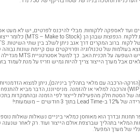
דכניות ונחסכה בניה של שטח בהיקף של 750 מ"ר.
 ועד לאספקה ללקוחות. מבלי להיכנס לפרטים, יש לא מעט אסט
נים לחיזוי כמו בתחום מוצרי צריכה ואילו MTO יימצא בעולמות של טכנולוגיה ופרויקטים שם
רקה-הרכבה עם מלאי בתהליך ביניהם), ניתן למצוא הזדמנויות ר
אפשרויות לצמצום רמות המלאי בתהליך שברצפת אולם הייצור ועוד. רק לאחר
נלי של מערך המפעל.