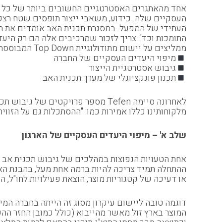
אחד מהאתגרים האסטרטגיים החשובים ביותר של כל חבר
העסקיים שלה. כידוע, משאבי ייצור תופסים שטח רצפה 
העתידי של המפעל. במסגרת תכנית האב אומדים את הי
ממליצים על יישום מתודולוגיית Top Down המבוססת על שלושה שלבים:
מיפוי היעדים העסקיים של החברה
גיבוש אסטרטגיית הייצור
תכנון פונקציונלי של מערך תכנית האב
לאחרונה סיימה Tefen מספר פרויקט
מלקוחותינו כללו אמירות כמו: "ההסתכלות גם על הזוו
שלב א' – מיפוי היעדים העסקיים של הארגון
ההתחלה תמיד צריכה להיות ברמה אחת מעל, בהבנת האס
או דעיכה של קטגוריות מוצר, הוצאת פעילויות לחו"ל, ה
דוגמה טובה ליישום עיקרון מסוג זה הייתה בחברה המיי