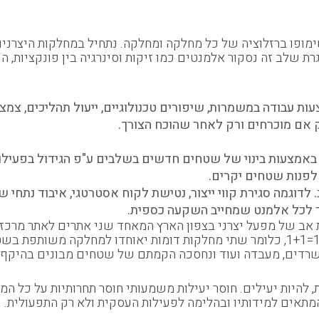
פו ברזלוציה של כל מחלקה ומחלקה. נתחיל במחלקות היצרניות,
רת שלב זה נסקור אלמנטים כמו זיקות וסינרגיה בין פונקציות, ה
ת עבודה במשמרות, שיפורים טכנולוגיים, ייעול תהליכים, צמצ
ק אם מוכרחים ורק לאחר שהוכח הצורך.
אמצעות בינוי של שטחים חדשים בשלבים ע"פ הגידול בפעילות
 לפנות שטחים יקרים.
לדוגמה סגירת קווי ייצור, נטישת לקוח אסטרטגי, איבוד נתחי ש
ת אב של מפעל יצרני בצפון הארץ המאחד שני אתרים לאתר מרכזי
המשותפות והתכנון הפונקציונלי התבסס של עיקרון 1.5=1+1, כלומר שתי מחלקות דומות י
משרדים, מעבדה ועוד ונחסכה הקמתם של שטחים מבונים בהיקף 
ת, להיות יעילים. חוסר יעילות משמעותי חוסר תחרותיות על כל
המתאים למידותיו ובהלימה לפעילות העסקית ולא רק התפעולית.