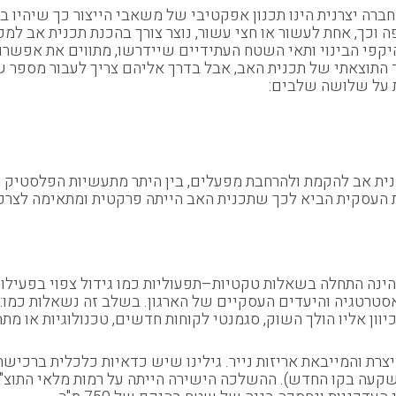
ה יצרנית הינו תכנון אפקטיבי של משאבי הייצור כך שיהיו בה
וכך, אחת לעשור או חצי עשור, נוצר צורך בהכנת תכנית אב למפ
קפי הבינוי ותאי השטח העתידיים שיידרשו, מתווים את אפשרוי
ים של גיבוש תכנית אב להקמת ולהרחבת מפעלים, בין היתר מתעשיות הפלסט
ית העסקית הביא לכך שתכנית האב הייתה פרקטית ומתאימה לצרכינ
טרטגיה והיעדים העסקיים של הארגון. בשלב זה נשאלות כמו: 
כיוון אליו הולך השוק, סגמנטי לקוחות חדשים, טכנולוגיות או מתח
צרת והמייבאת אריזות נייר. גילינו שיש כדאיות כלכלית ברכישת