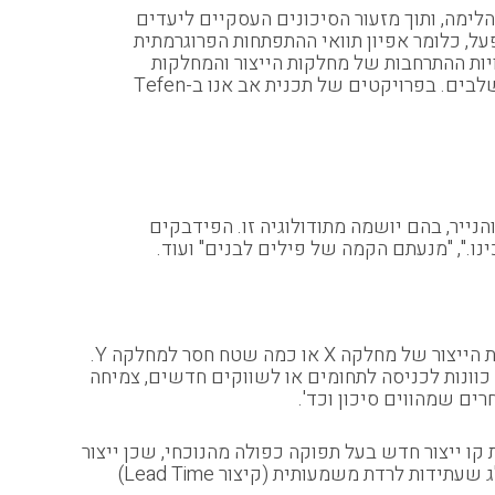
לימה, ותוך מזעור הסיכונים העסקיים ליעדים
על, כלומר אפיון תוואי ההתפתחות הפרוגרמתית
ות ההתרחבות של מחלקות הייצור והמחלקות
התומכות וכד'. צריך לזכור שמרכיבים אלה הם רק היעד התוצאתי של תכנית האב, אבל בדרך אליהם צריך לעבור מספר שלבים. בפרויקטים של תכנית אב אנו ב-Tefen
יק והנייר, בהם יושמה מתודולוגיה זו. הפידבקים
ו.", "מנעתם הקמה של פילים לבנים" ועוד.
אחת הטעויות הנפוצות במהלכים של גיבוש תכנית אב הינה התחלה בשאלות טקטיות–תפעוליות כמו גידול צפוי בפעילות הייצור של מחלקה X או כמה שטח חסר למחלקה Y.
כוונות לכניסה לתחומים או לשווקים חדשים, צמיחה
רים שמהווים סיכון וכד'.
 קו ייצור חדש בעל תפוקה כפולה מהנוכחי, שכן ייצור
המוצר בארץ זול מאשר מהייבוא (כולל כמובן החזר ההשקעה בקו החדש). ההשלכה הישירה הייתה על רמות מלאי התוצ"ג שעתידות לרדת משמעותית (קיצור Lead Time)