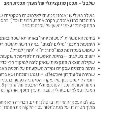
שלב ג' – תכנון פונקציונלי של מערך תכנית האב
בשלב השלישי אנחנו מגיעים לאלמנטים הטקטיים שימו
התומכות כמו (אחזקה, בקרת איכות, תבניות וכד'). במסג
הפונקציונלי עצמו יישען על עקרונות כמו:
בחינת האפשרות "לעשות יותר" באותו תא שטח באמצעו
הימנעות מתכנון "פילים לבנים". בניה חדשה תיעשה ר
שימוש בעקרונות כמו "סינרגיה" ו- "יתרון לגודל".
יישום בשלבים – בחינת האפשרות לפריסת השקעות ב
שקילת הוצאת פונקציות שאינן ליבה למיקור חוץ כדי
ניתוח סיכונים עסקיים ומידת השפעתם על תכנית האב. 
שמירה על עיקרון Cost – Effective והוכחת ROI ברור לכל אלמנט שמחייב השקעה כספית.
דוגמה ליישום נכון של עיקרון הסינרגיה נעשה בתכני
המכלות, מלאים בתהליך, עבודות ערך מוסף, אחזקה, 
בעולם העסקי התחרותי בו כולנו חיים, הברירה היא אח
מתוך מטרה זו ועל מנת לתפור עבור הלקוח את הפתרון 