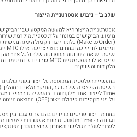
וכתוצאה מכך מחסן התוצ"ג תוכנן בהתאם לרמות המלאי הע
שלב ב' – גיבוש אסטרטגיית הייצור
אסטרטגיית הייצור היא למעשה המקטע שבין הביקושים
ונית
הלקוחות והשווקים.
בתעשיית הפלסטיק המבוססת על ייצור בשני שלבים (הז
על פני מקסימום קיבולת ייצור (OEE). התוצאה הייתה ירידה של 12% ב-Lead Time בתוך 3 חודשים – משמעותי!
ועבודה ב- Just in Time, נבחנות 
לעבור לשלב השלישי והאחרון שהוא התכנון הפונקציו