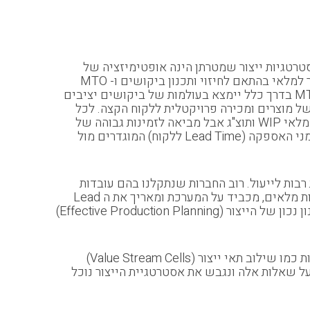
רטגיות ייצור שמטרתן הינה אופטימיזציה של
מימוש הביקושים במונחי עלות כספית מול רמת שירות ללקוח. הנפוצות שבהן הן: (MTS – Make to Stock) כלומר ייצור למלאי בהתאם לחיזוי ותכנון ביקושים ו- MTO
(Make to Order) כלומר ייצור רק מול הזמנה ממשית של לקוח. ברוב המקרים דרך אגב ניתן לשלב בין שתי השיטות. MTS בדרך כלל יימצא בעולמות של ביקושים יציבים
 קיימת שונות גבוהה של מוצרים ומכירה פרויקטלית ללקוח הקצה. לכל
שיטה יש את היתרונות והחסרונות שלה ולכל אחת מהן יש השפעה על תכנית האב. כך למשל אסטרטגיית MTS מגדילה מלאי WIP ותוצ"ג אבל מביאה לזמינות גבוהה של
פריט ואילו באסטרטגיית MTO עובדים עם מינימום מלאים אבל מערך הייצור צריך להיות גמיש וזריז על מנת לעמוד בזמני האספקה (Lead Time ללקוח) המוגדרים מול
בות לייעול. רוב החברות שנתקלנו בהם עובדות
בשיטה הקלאסית של הזרקה, החזקת מלאים בתהליך (WIP) והרכבה למלאי או להזמנה. מניסיוננו, הדבר מביא להתנפחות מלאים, מכביד על המערכת ומאריך את ה Lead
Time לייצור. אחד מלקוחותינו בתעשיה זו התחיל במגמה של הסטת חלק מהפעילות לייצור לפי הזמנה ובהתמקדות בתכנון נכון של הייצור (Effective Production Planning)
בתחומי ייצור פריטים בדידים בהם פריט עובר בין מספר תחנות ובדרך הוא מאוחסן כמלאי ביניים נשאלות שאלות נוספות כמו שילוב תאי ייצור (Value Stream Cells)
 שנענה על שאלות אלה ונגבש את אסטרטגיית הייצור נוכל